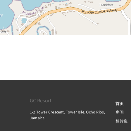
GC Resort
首页
1-2 Tower Crescent, Tower Isle, Ocho Rios,
房间
Jamaica
相片集