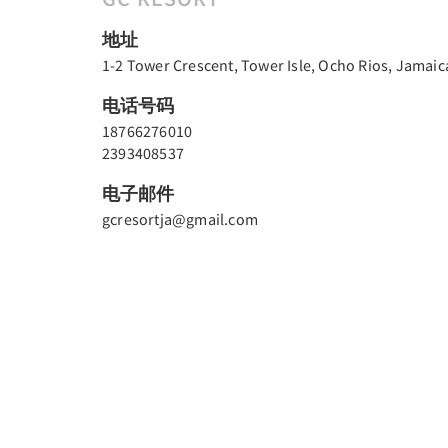
地址
1-2 Tower Crescent, Tower Isle, Ocho Rios, Jamaic
电话号码
18766276010
2393408537
电子邮件
gcresortja@gmail.com