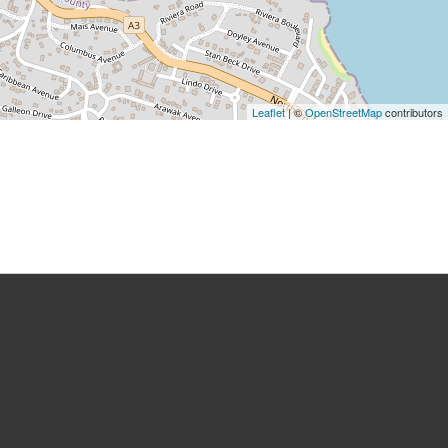
Leaflet
| ©
OpenStreetMap
contributors